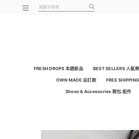
FRESH DROPS 本週新品
BEST SELLERS 人氣
OWN MADE 自訂款
FREE SHIPPI
Shoes & Accessories 鞋包.配件