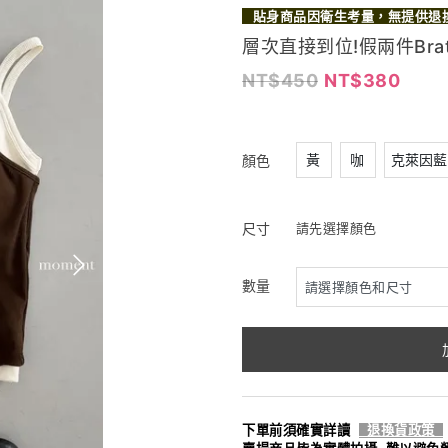
貼身商品因衛生考量，無提供退
層次直接到位!假兩件Bratop
450
380
黃
咖
克萊因藍
顏色
尺寸
請先選擇顏色
數量
下單前須確實詳讀
退換貨政策