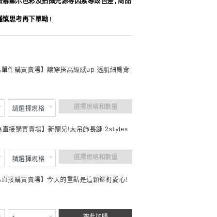
螢幕顯示色彩及拍攝光源等因素導致色差,商品
謹慎思考再下單呦!
此為單件購買賣場】讓穿搭高級感up 透肌細肩背
選擇規格和數量
為直接購買賣場】新寵兒!大吊飾長鏈 2styles
選擇規格和數量
此為直接購買賣場】今天的重點是這顆鉚釘愛心!
按此加購