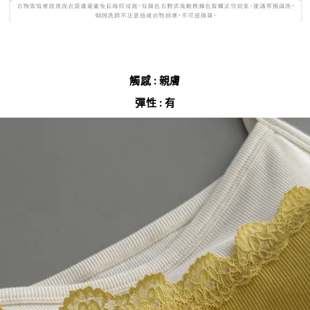
觸感 : 親膚
彈性 : 有