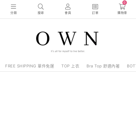
0
分類
搜尋
會員
訂單
購物車
FREE SHIPPING 單件免運
TOP 上衣
Bra Top 舒適內著
BO