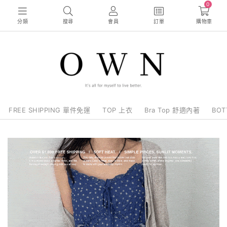
0
分類
搜尋
會員
訂單
購物車
FREE SHIPPING 單件免運
TOP 上衣
Bra Top 舒適內著
BO