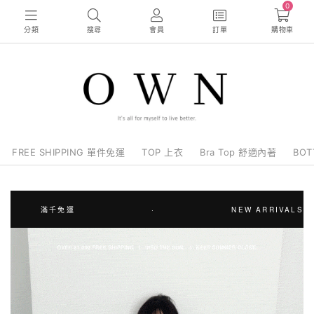
0
分類
搜尋
會員
訂單
購物車
FREE SHIPPING 單件免運
TOP 上衣
Bra Top 舒適內著
BO
滿千免運
·
NEW ARRIVALS ARE 