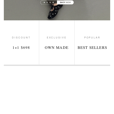
DISCOUNT
EXCLUSIVE
POPULAR
1+1 $698
OWN MADE
BEST SELLERS
新品
新品
1+1 $698
1+1 $698