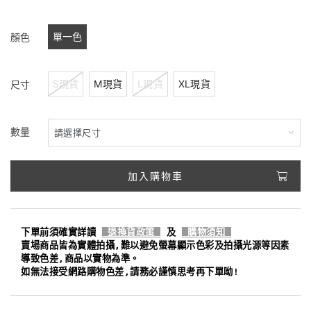
單一色
顏色
S現貨
M現貨
L現貨
XL現貨
尺寸
數量
加入購物車
下單前須確實詳讀
退換貨政策
及
購物須知
賣場商品皆為實體拍攝,難以避免螢幕顯示色彩及拍攝光源等因素
導致色差,商品以實物為準。
如無法接受網路購物色差,請務必謹慎思考再下單呦!