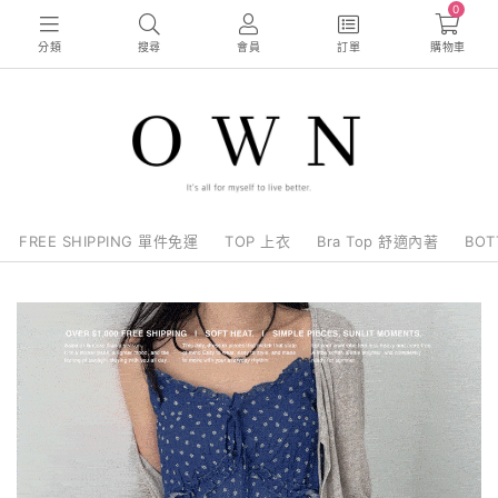
0
分類
搜尋
會員
訂單
購物車
FREE SHIPPING 單件免運
TOP 上衣
Bra Top 舒適內著
BO