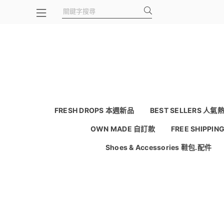
FRESH DROPS 本週新品
BEST SELLERS 人氣
OWN MADE 自訂款
FREE SHIPPI
Shoes & Accessories 鞋包.配件