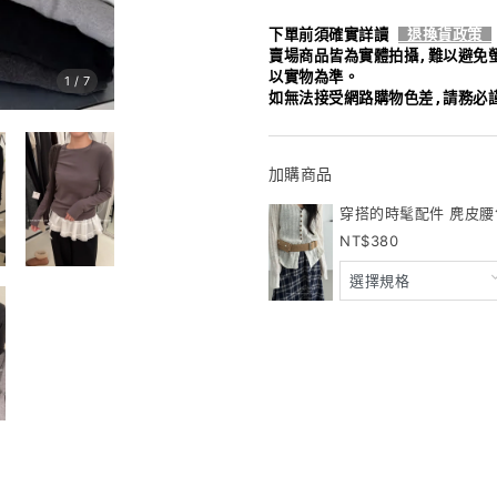
下單前須確實詳讀
退換貨政策
賣場商品皆為實體拍攝,難以避免
以實物為準。
1
/
7
如無法接受網路購物色差,請務必
加購商品
穿搭的時髦配件 麂皮腰包 
380