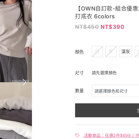
【OWN自訂款-組合優惠
打底衣 6colors
450
390
白
黑
深灰
顏色
尺寸
請先選擇顏色
數量
活動商品：任選2件$698 / 1