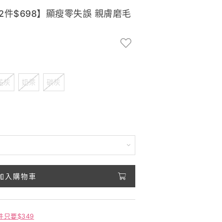
2件$698】顯瘦零失誤 親膚磨毛
花灰
奶茶
碳灰
加入購物車
件只要$349