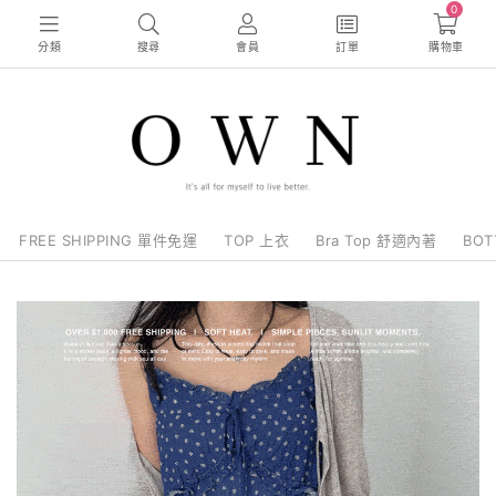
0
分類
搜尋
會員
訂單
購物車
FREE SHIPPING 單件免運
TOP 上衣
Bra Top 舒適內著
BO