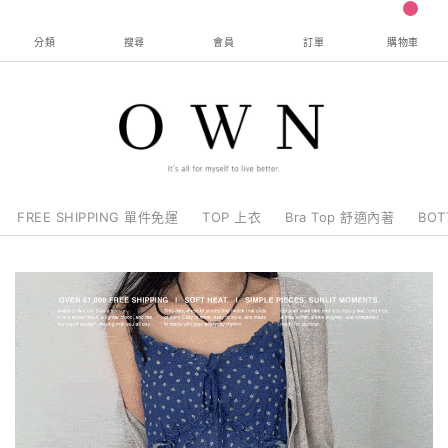
0
分類
搜尋
會員
訂單
購物車
FREE SHIPPING 單件免運
TOP 上衣
Bra Top 舒適內著
BO