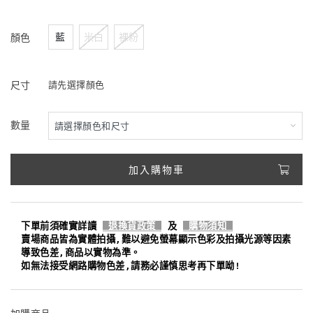
藍
米白
裸粉
顏色
尺寸
請先選擇顏色
數量
加入購物車
下單前須確實詳讀
退換貨政策
及
購物須知
賣場商品皆為實體拍攝,難以避免螢幕顯示色彩及拍攝光源等因素
導致色差,商品以實物為準。
如無法接受網路購物色差,請務必謹慎思考再下單呦!