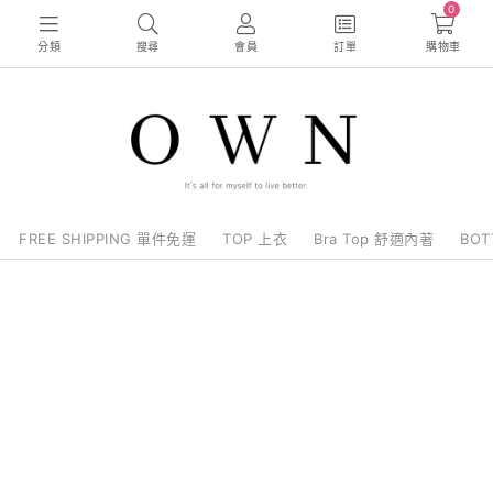
0
分類
搜尋
會員
訂單
購物車
FREE SHIPPING 單件免運
TOP 上衣
Bra Top 舒適內著
BO