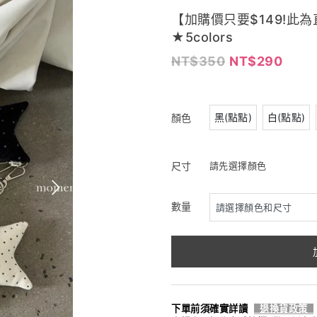
【加購價只要$149!此
★5colors
350
290
黑(點點)
白(點點)
顏色
尺寸
請先選擇顏色
數量
下單前須確實詳讀
退換貨政策