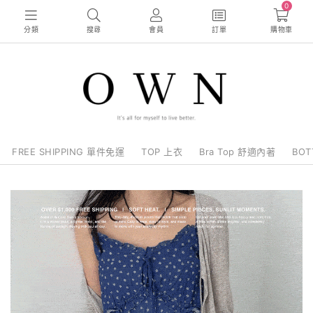
0
分類
搜尋
會員
訂單
購物車
FREE SHIPPING 單件免運
TOP 上衣
Bra Top 舒適內著
BO