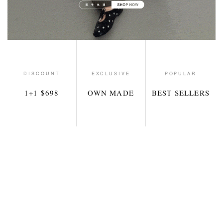
DISCOUNT
EXCLUSIVE
POPULAR
1+1 $698
OWN MADE
BEST SELLERS
新品
新品
1+1 $698
1+1 $698