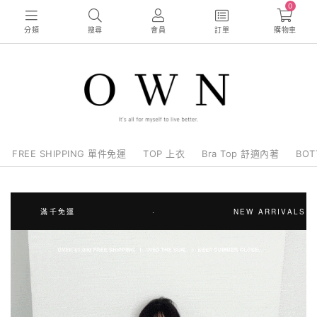
0
分類
搜尋
會員
訂單
購物車
FREE SHIPPING 單件免運
TOP 上衣
Bra Top 舒適內著
BO
滿千免運
·
NEW ARRIVALS ARE 