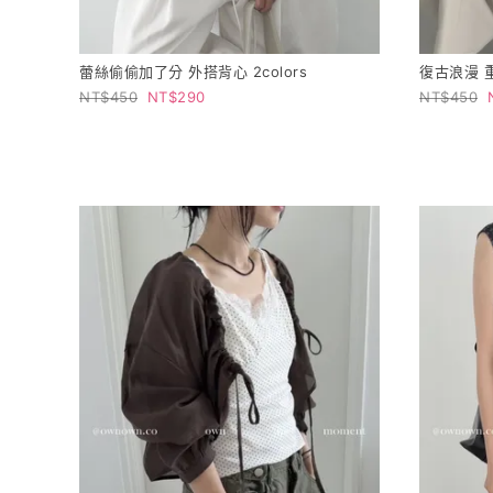
蕾絲偷偷加了分 外搭背心 2colors
復古浪漫 
450
290
450