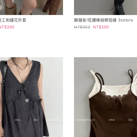
重工刺繡花外套
顯腿長!低腰辣妹棉短褲 3colors
390
550
390