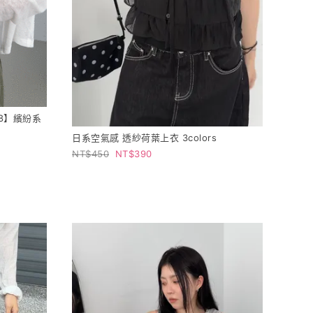
8】繽紛系
日系空氣感 透紗荷葉上衣 3colors
450
390