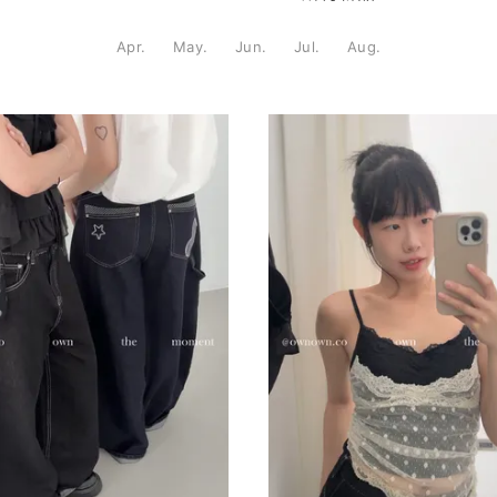
Apr.
May.
Jun.
Jul.
Aug.