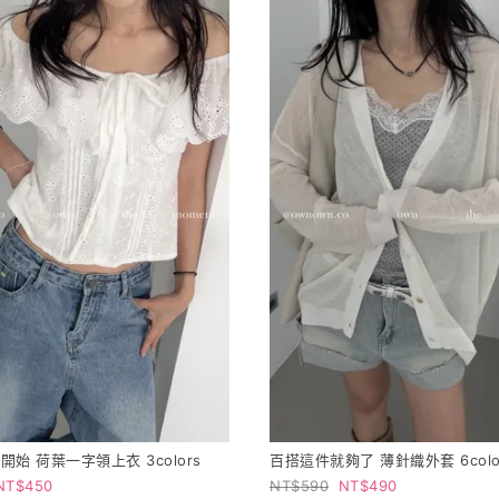
始 荷葉一字領上衣 3colors
百搭這件就夠了 薄針織外套 6colo
450
590
490