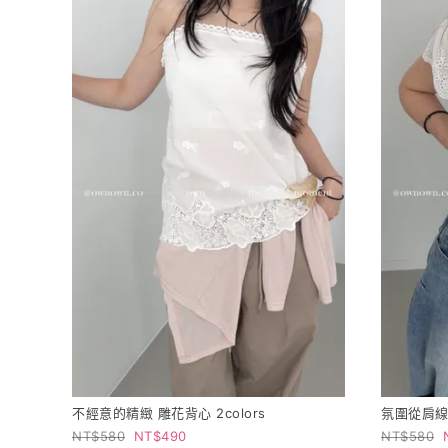
不經意的精緻 雕花背心 2colors
氛圍從肩線開
580
490
580