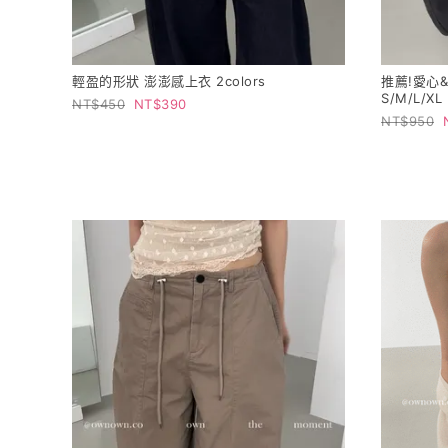
輕盈的形狀 澎澎感上衣 2colors
推薦!愛心&
S/M/L/XL
450
390
950