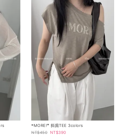
rs
❝MORE!❞ 斜肩TEE 3colors
450
390