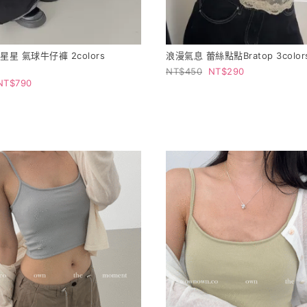
星星 氣球牛仔褲 2colors
浪漫氣息 蕾絲點點Bratop 3color
450
290
790