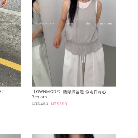
/L
【OWNMODE】腰線練習題 假兩件背心
3colors
480
390