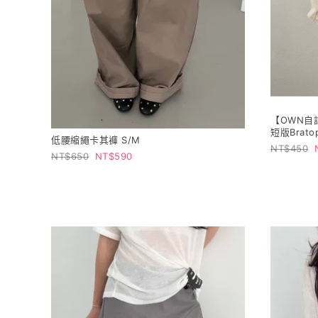
【OWN自
短版Bratop
低腰縮繩卡其褲 S/M
450
650
590