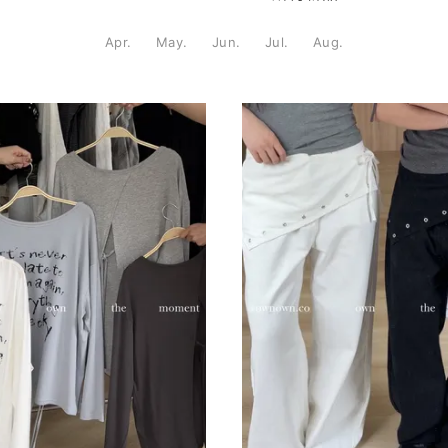
Apr.
May.
Jun.
Jul.
Aug.