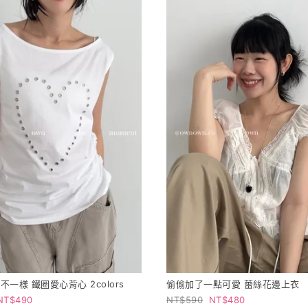
一樣 鐵圈愛心背心 2colors
偷偷加了一點可愛 蕾絲花邊上衣
490
590
480