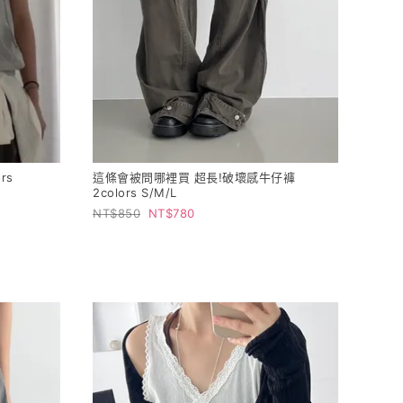
rs
這條會被問哪裡買 超長!破壞感牛仔褲
2colors S/M/L
850
780