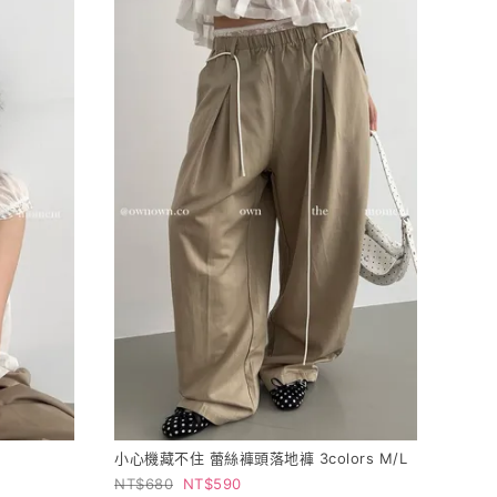
小心機藏不住 蕾絲褲頭落地褲 3colors M/L
680
590