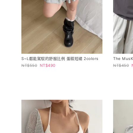
S~L都能駕馭的舒服比例 蛋糕短裙 2colors
The MusK
550
490
450