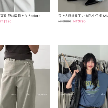
歡 蕾絲開釦上衣 6colors
穿上去腿就長了 小喇叭牛仔褲 S/M
390
880
790