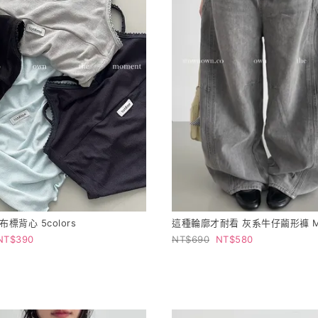
小布標背心 5colors
這種輪廓才耐看 灰系牛仔繭形褲 M/
390
690
580