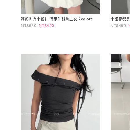
輕鬆也有小設計 假兩件斜肩上衣 2colors
小細節都是喜
580
490
450