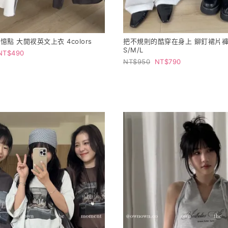
點 大開衩英文上衣 4colors
把不規則的酷穿在身上 鉚釘裙片褲 2
S/M/L
490
950
790