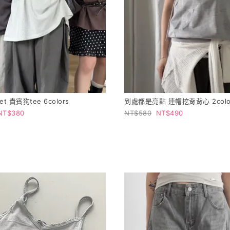
et 貴賓狗tee 6colors
到處都是亮點 連帽挖背背心 2colo
380
580
490