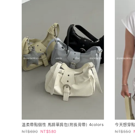
溫柔帶點個性 馬蹄單肩包(附長背帶) 4colors
今天想穿點不
690
580
550