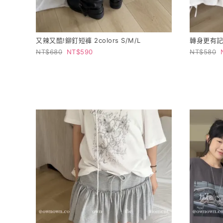
又辣又酷!鉚釘短褲 2colors S/M/L
轉身更有記憶
680
590
580