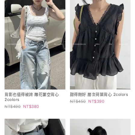
背影也值得被誇 雕花簍空背心
甜得剛好 層次荷葉背心 2colors
2colors
450
390
490
380