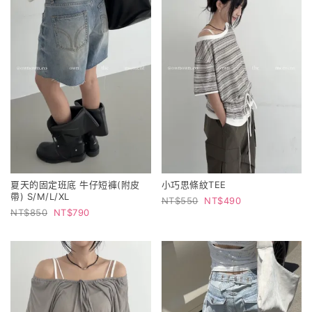
夏天的固定班底 牛仔短褲(附皮
小巧思條紋TEE
帶) S/M/L/XL
550
490
850
790