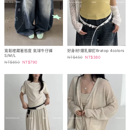
寬鬆裡藏著態度 氣球牛仔褲
好身材!爆乳鉚釘Bratop 4colors
S/M/L
450
380
850
790