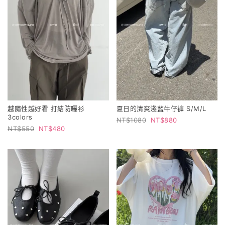
越隨性越好看 打結防曬衫
夏日的清爽淺藍牛仔褲 S/M/L
3colors
1080
880
550
480