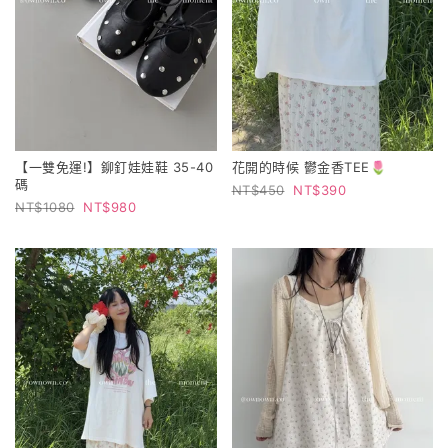
【一雙免運!】鉚釘娃娃鞋 35-40
花開的時候 鬱金香TEE🌷
碼
450
390
1080
980