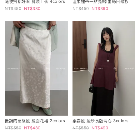
隨便搭都好看 寬領上衣 4colors
溫柔裡帶一點亮點!蕾絲白襯衫
450
380
450
390
低調的高級感 緞面花裙 2colors
柔霧感 透紗長版背心 3colors
550
480
550
490