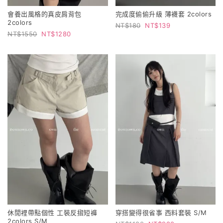
會養出風格的真皮肩背包
完成度偷偷升級 薄襪套 2colors
2colors
180
139
1550
1280
休閒裡帶點個性 工裝反摺短褲
穿搭變得很省事 西料套裝 S/M
2colors S/M