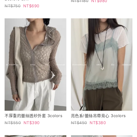
1180
980
750
690
不厚重的蕾絲透紗外套 3colors
亮色系!蕾絲吊帶背心 3colors
550
390
450
380