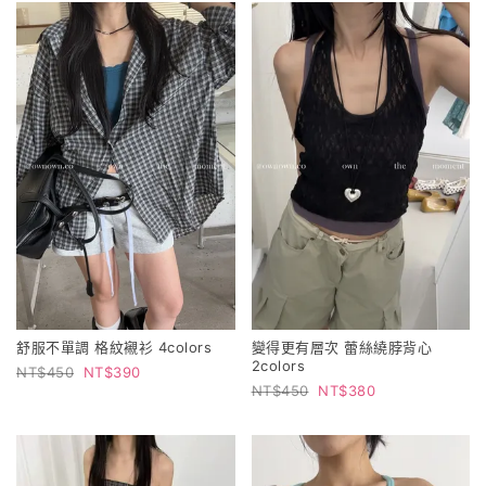
舒服不單調 格紋襯衫 4colors
變得更有層次 蕾絲繞脖背心
2colors
450
390
450
380