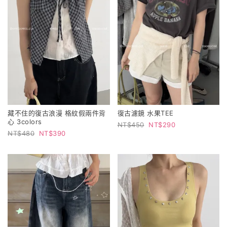
藏不住的復古浪漫 格紋假兩件背
復古濾鏡 水果TEE
心 3colors
450
290
480
390