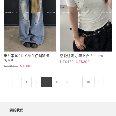
出片率100% Y2K牛仔喇叭褲
戀愛濾鏡 小鑽上衣 3colors
S/M/L
480
390
950
880
1
2
3
4
5
...
10
關於我們