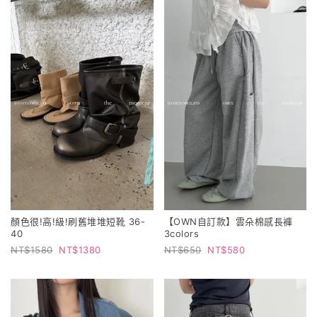
顏色很!高!級!刷舊堆堆短靴 36-
【OWN自訂款】雲朵棉感長褲
40
3colors
1580
1380
650
580