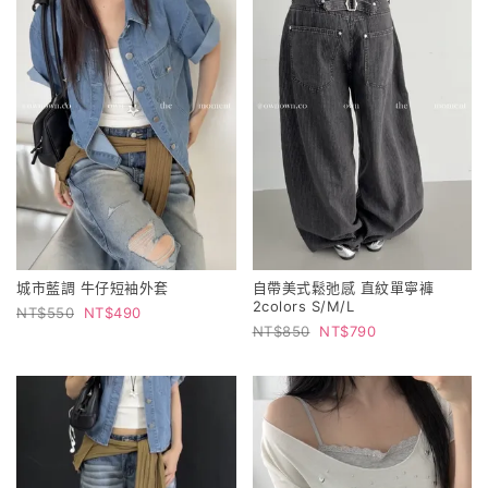
城市藍調 牛仔短袖外套
自帶美式鬆弛感 直紋單寧褲
2colors S/M/L
550
490
850
790