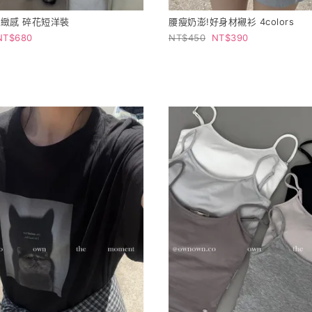
緻感 碎花短洋裝
腰瘦奶澎!好身材襯衫 4colors
680
450
390