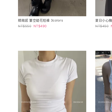
精緻感 簍空緹花短褲 3colors
夏日小心機 條
550
490
450