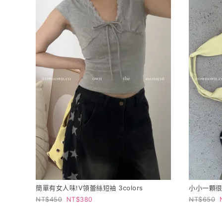
簡單有女人味!V領蕾絲短袖 3colors
小小一顆很有
450
380
650