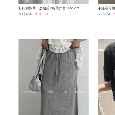
舒服到像第二層肌膚!!輕薄外套 3colors
不經意的精
480
390
750