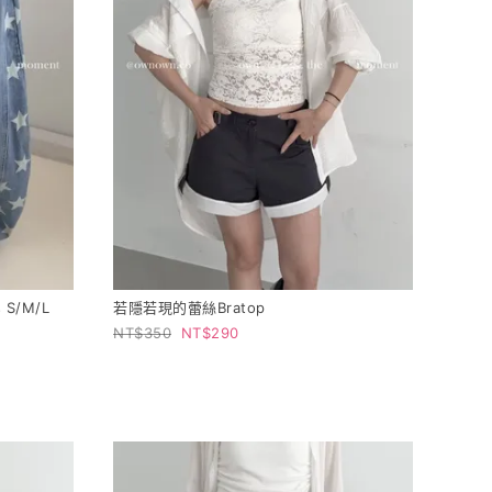
S/M/L
若隱若現的蕾絲Bratop
350
290