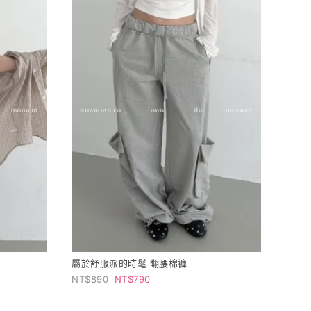
屬於舒服派的時髦 翻腰棉褲
890
790