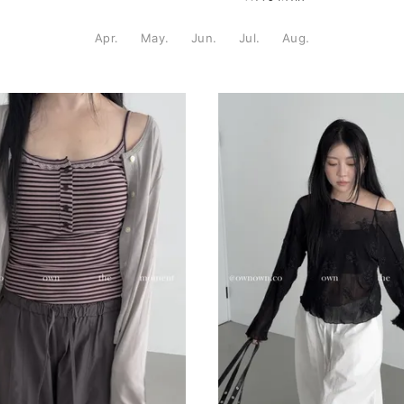
Apr.
May.
Jun.
Jul.
Aug.