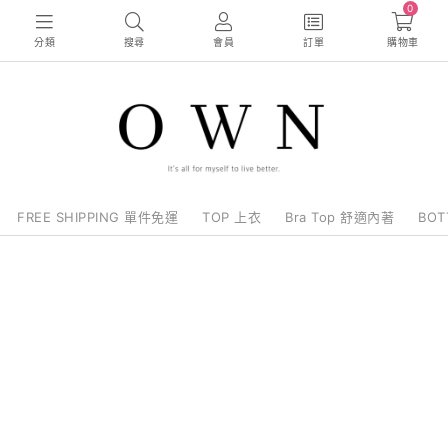
0
分類
搜尋
會員
訂單
購物車
FREE SHIPPING 單件免運
TOP 上衣
Bra Top 舒適內著
BO