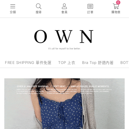
0
分類
搜尋
會員
訂單
購物車
FREE SHIPPING 單件免運
TOP 上衣
Bra Top 舒適內著
BO