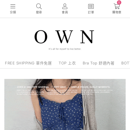
0
分類
搜尋
會員
訂單
購物車
FREE SHIPPING 單件免運
TOP 上衣
Bra Top 舒適內著
BO