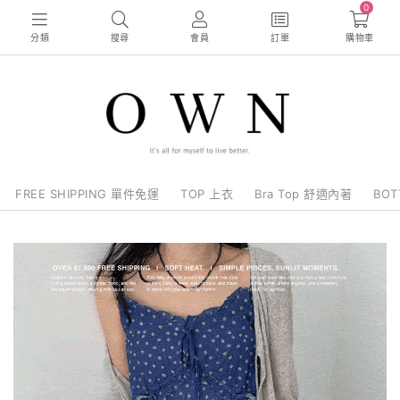
0
分類
搜尋
會員
訂單
購物車
FREE SHIPPING 單件免運
TOP 上衣
Bra Top 舒適內著
BO