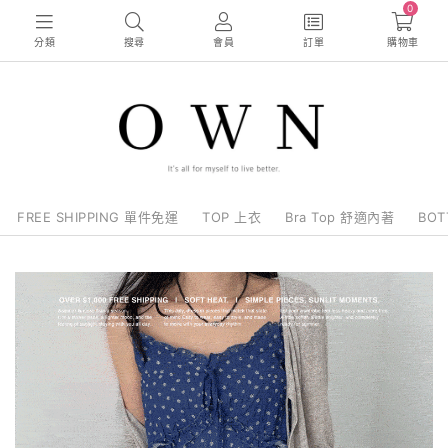
0
分類
搜尋
會員
訂單
購物車
FREE SHIPPING 單件免運
TOP 上衣
Bra Top 舒適內著
BO