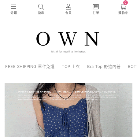
0
分類
搜尋
會員
訂單
購物車
FREE SHIPPING 單件免運
TOP 上衣
Bra Top 舒適內著
BO