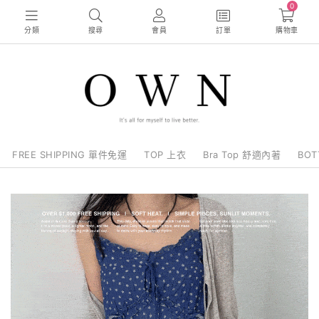
0
分類
搜尋
會員
訂單
購物車
FREE SHIPPING 單件免運
TOP 上衣
Bra Top 舒適內著
BO