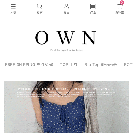
0
分類
搜尋
會員
訂單
購物車
FREE SHIPPING 單件免運
TOP 上衣
Bra Top 舒適內著
BO