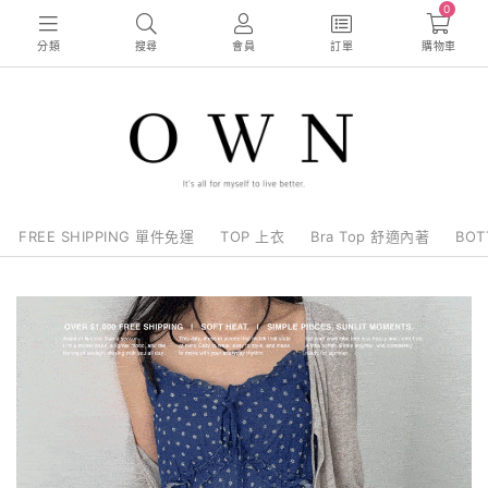
0
分類
搜尋
會員
訂單
購物車
FREE SHIPPING 單件免運
TOP 上衣
Bra Top 舒適內著
BO