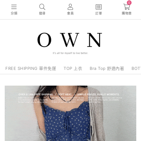
0
分類
搜尋
會員
訂單
購物車
FREE SHIPPING 單件免運
TOP 上衣
Bra Top 舒適內著
BO