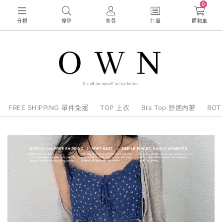
0
分類
搜尋
會員
訂單
購物車
FREE SHIPPING 單件免運
TOP 上衣
Bra Top 舒適內著
BO