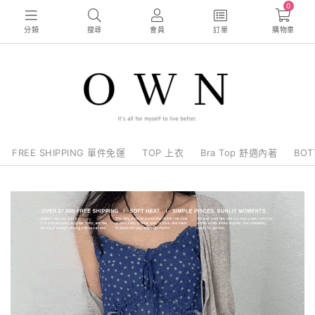
0
分類
搜尋
會員
訂單
購物車
FREE SHIPPING 單件免運
TOP 上衣
Bra Top 舒適內著
BO