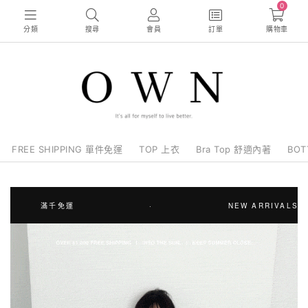
0
分類
搜尋
會員
訂單
購物車
FREE SHIPPING 單件免運
TOP 上衣
Bra Top 舒適內著
BO
滿千免運
·
NEW ARRIVALS ARE