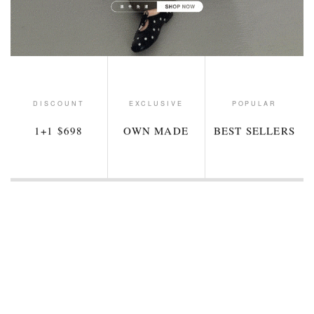
DISCOUNT
EXCLUSIVE
POPULAR
1+1 $698
OWN MADE
BEST SELLERS
新品
新品
1+1 $698
1+1 $698