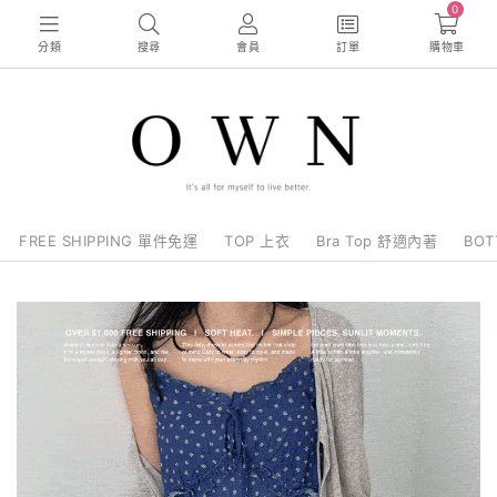
0
分類
搜尋
會員
訂單
購物車
FREE SHIPPING 單件免運
TOP 上衣
Bra Top 舒適內著
BO